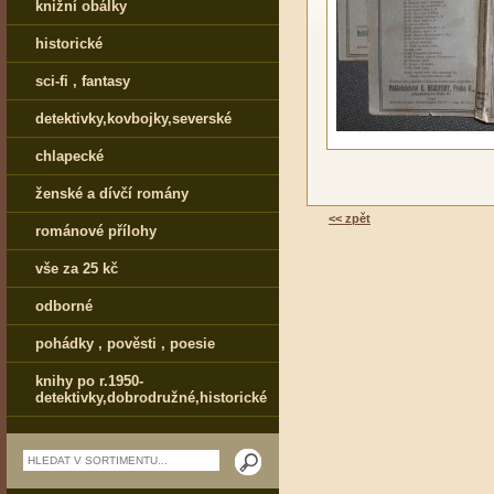
knižní obálky
historické
sci-fi , fantasy
detektivky,kovbojky,severské
chlapecké
ženské a dívčí romány
<< zpět
románové přílohy
vše za 25 kč
odborné
pohádky , pověsti , poesie
knihy po r.1950-
detektivky,dobrodružné,historické