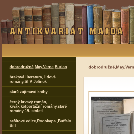
dobrodružné,May,Verne,Burian
dobrodružné,May,Vern
braková literatura, lidové
romány,Sl V Jelínek
staré zajimavé knihy
černý krvavý román,
krvák,kolportážní romány,staré
romány 19. století
sešitové edice,Rodokaps ,Buffalo
Bill