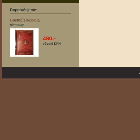
Doporučujeme:
Goethe´s Werke 2,
německy
480,-
včetně DPH