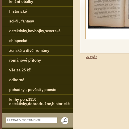
knižní obálky
historické
sci-fi , fantasy
detektivky,kovbojky,severské
chlapecké
ženské a dívčí romány
<< zpět
románové přílohy
vše za 25 kč
odborné
pohádky , pověsti , poesie
knihy po r.1950-
detektivky,dobrodružné,historické