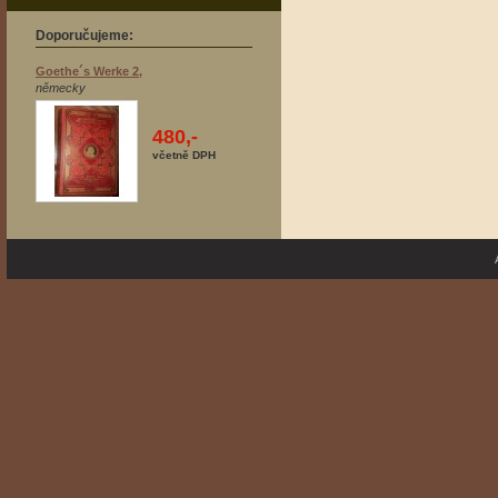
Doporučujeme:
Goethe´s Werke 2,
německy
480,-
včetně DPH