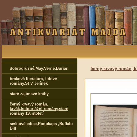
dobrodružné,May,Verne,Burian
černý krvavý román, k
braková literatura, lidové
romány,Sl V Jelínek
staré zajimavé knihy
černý krvavý román,
krvák,kolportážní romány,staré
romány 19. století
sešitové edice,Rodokaps ,Buffalo
Bill