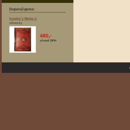
Doporučujeme:
Goethe´s Werke 2,
německy
480,-
včetně DPH