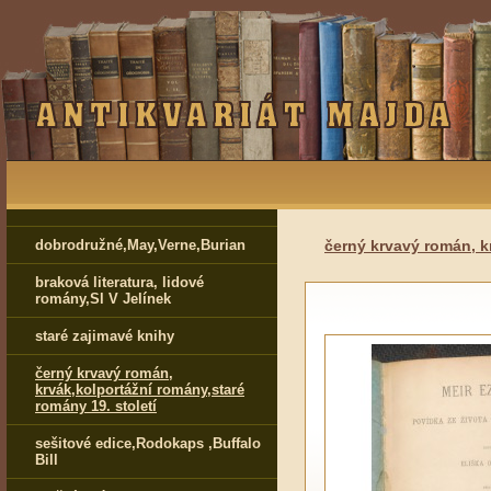
dobrodružné,May,Verne,Burian
černý krvavý román, k
braková literatura, lidové
romány,Sl V Jelínek
staré zajimavé knihy
černý krvavý román,
krvák,kolportážní romány,staré
romány 19. století
sešitové edice,Rodokaps ,Buffalo
Bill