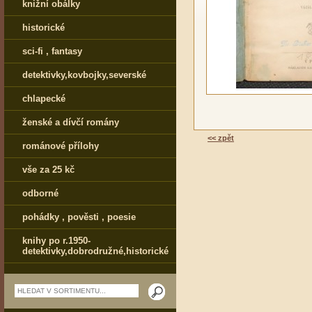
knižní obálky
historické
sci-fi , fantasy
detektivky,kovbojky,severské
chlapecké
ženské a dívčí romány
<< zpět
románové přílohy
vše za 25 kč
odborné
pohádky , pověsti , poesie
knihy po r.1950-
detektivky,dobrodružné,historické