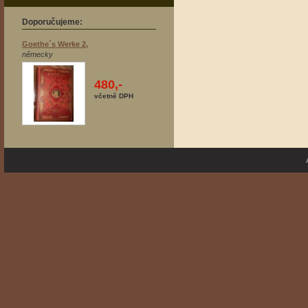
Doporučujeme:
Goethe´s Werke 2,
německy
480,-
včetně DPH