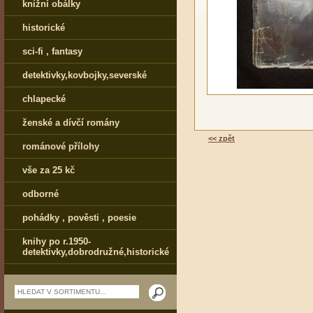
knižní obálky
historické
sci-fi , fantasy
detektivky,kovbojky,severské
chlapecké
ženské a dívčí romány
<< zpět
románové přílohy
vše za 25 kč
odborné
pohádky , pověsti , poesie
knihy po r.1950-
detektivky,dobrodružné,historické