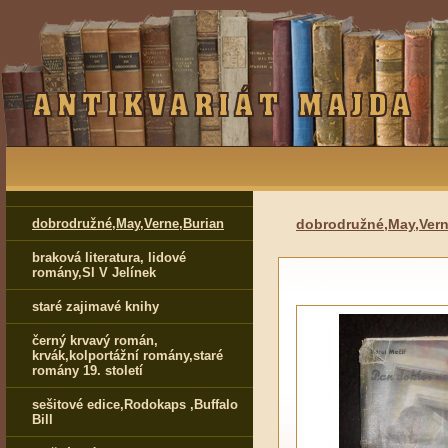
dobrodružné,May,Verne,Burian
dobrodružné,May,Vern
braková literatura, lidové
romány,Sl V Jelínek
staré zajimavé knihy
černý krvavý román,
krvák,kolportážní romány,staré
romány 19. století
sešitové edice,Rodokaps ,Buffalo
Bill