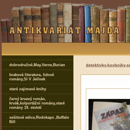
dobrodružné,May,Verne,Burian
detektivky,kovbojky,s
braková literatura, lidové
romány,Sl V Jelínek
staré zajimavé knihy
černý krvavý román,
krvák,kolportážní romány,staré
romány 19. století
sešitové edice,Rodokaps ,Buffalo
Bill