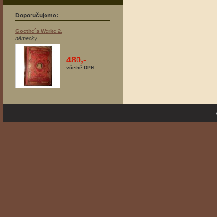
Doporučujeme:
Goethe´s Werke 2,
německy
480,-
včetně DPH