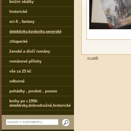
knižní obálky
historické
sci-fi , fantasy
detektivky,kovbojky,severské
chlapecké
ženské a dívčí romány
<< zpět
románové přílohy
vše za 25 kč
odborné
pohádky , pověsti , poesie
knihy po r.1950-
detektivky,dobrodružné,historické