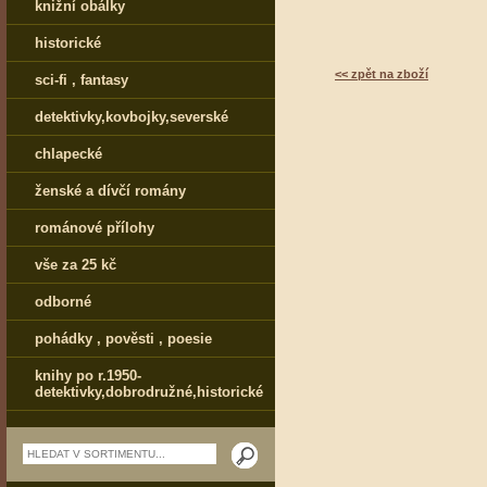
knižní obálky
historické
<< zpět na zboží
sci-fi , fantasy
detektivky,kovbojky,severské
chlapecké
ženské a dívčí romány
románové přílohy
vše za 25 kč
odborné
pohádky , pověsti , poesie
knihy po r.1950-
detektivky,dobrodružné,historické