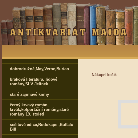
dobrodružné,May,Verne,Burian
Nákupní košík
braková literatura, lidové
romány,Sl V Jelínek
staré zajimavé knihy
černý krvavý román,
krvák,kolportážní romány,staré
romány 19. století
sešitové edice,Rodokaps ,Buffalo
Bill