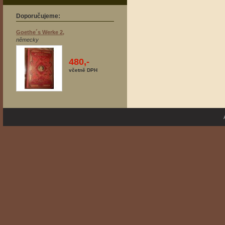
Doporučujeme:
Goethe´s Werke 2,
německy
480,-
včetně DPH